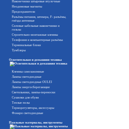
Наконечники штыревые втулочные
Неодимовые магниты
Предохранители
Разъёмы питания, штекера, F- разъёмы,
гнёзда антенные
Силовые кабельные наконечники и
гильзы
Строительно-монтажные клеммы
Телефония и компьютерные разъёмы
Терминальные блоки
Тумблеры
Осветительная и домашняя техника
Клеммы самозажимные
Лампы светодиодные
Лампы светодиодные OULEI
Лампы энергосберегающие
Светильники, лампы-переноски
Сушилки для обуви
Теплые полы
Терморегуляторы, аксессуары
Фонари светодиодные
Паяльные материалы, инструменты