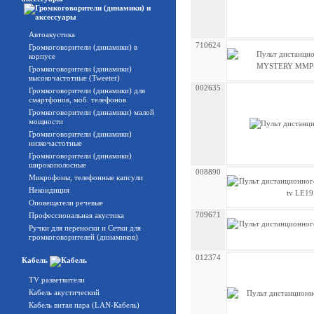
Автоакустика
710624
Громкоговорители (динамики) в
корпусе
Громкоговорители (динамики)
высокочастотные (Tweeter)
002635
Громкоговорители (динамики) для
смартфонов, моб. телефонов
Громкоговорители (динамики) малой
мощности
Громкоговорители (динамики)
низкочастотные
Громкоговорители (динамики)
широкополосные
008890
Микрофоны, телефонные капсули
Некондиция
Оповещатели речевые
709671
Профессиональная акустика
Ручки для переноски и Сетки для
громкоговорителей (динамиков)
012374
Кабель
TV разветвители
Кабель акустический
Кабель витая пара (LAN-Кабель)