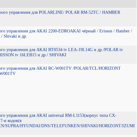
нного управления для POLARLINE/ POLAR RM-52TC / HAMBER
ого управления для AKAI 2200-EDROAKAI чёрный / Erisson / Hamber /
/ Shivaki и др.
ого управления для AKAI BT0534 tv LEA-19L14G и др./POLAR tv
RISSON tv 16LEB15 и др./ SHIVAKI
ного управления для AKAI RC-W001TV /POLAR/TCL/HORIZONT
-W001TV
го управления для AKAI universal RM-L1153(корпус типа CX-
7-и кодов(в
SEN/SUPRA/HYUNDAI/DNS/TELEFUNKEN/SHIVAKI/HORIZONT/IZUMI