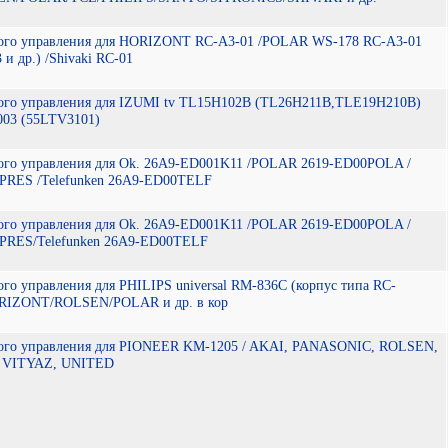
ного управления для HORIZONT RC-A3-01 /POLAR WS-178 RC-A3-01
 и др.) /Shivaki RC-01
ого управления для IZUMI tv TL15H102B (TL26H211B,TLE19H210B)
003 (55LTV3101)
ого управления для Ok. 26A9-ED001K11 /POLAR 2619-ED00POLA /
00PRES /Telefunken 26A9-ED00TELF
ого управления для Ok. 26A9-ED001K11 /POLAR 2619-ED00POLA /
00PRES/Telefunken 26A9-ED00TELF
го управления для PHILIPS universal RM-836C (корпус типа RC-
HORIZONT/ROLSEN/POLAR и др. в кор
ного управления для PIONEER KM-1205 / AKAI, PANASONIC, ROLSEN,
 VITYAZ, UNITED