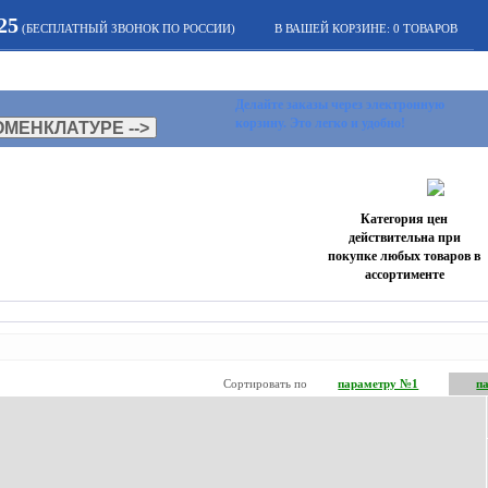
25
(БЕСПЛАТНЫЙ ЗВОНОК ПО РОССИИ)
В ВАШЕЙ КОРЗИНЕ:
0
ТОВАРОВ
СТАТЬИ
НОВОСТИ
КОНТАК
Делайте заказы через электронную
корзину. Это легко и удобно!
Категория цен
действительна при
покупке любых товаров в
ассортименте
Сортировать по
параметру №1
п