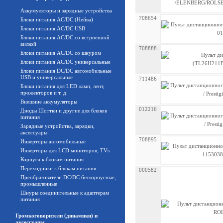
Аккумуляторы и зарядные устройства
708654
Блоки питания AC/DC (Нейва)
Блоки питания AC/DC USB
Блоки питания AC/DC со встроенной
вилкой
708888
Блоки питания AC/DC со шнуром
Блоки питания AC/DC универсальные
Блоки питания DC/DC автомобильные
USB и универсальные
711486
Блоки питания для LED ламп, лент,
прожекторов и т. д.
Внешние аккумуляторы
012216
Диоды Шоттки и другие для блоков
питания
Зарядные устройства, зарядки,
аксессуары
708895
Инверторы автомобильные
Инверторы для LCD мониторов, TVs
Корпуса к блокам питания
Переходники к блокам питания
000582
Преобразователи DC/DC бескорпусные,
промышленные
Шнуры соединительные к адаптерам
питания
Громкоговорители (динамики) и
аксессуары