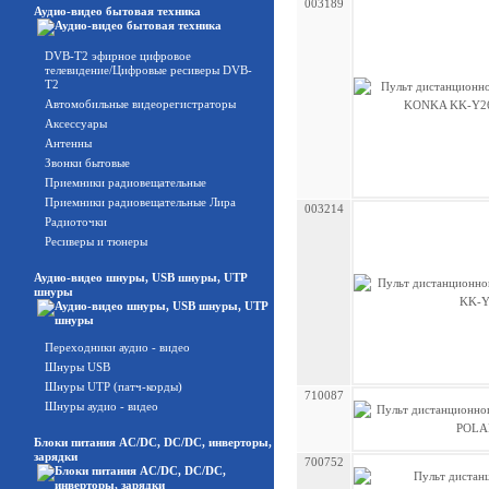
003189
Аудио-видео бытовая техника
DVB-T2 эфирное цифровое
телевидение/Цифровые ресиверы DVB-
T2
Автомобильные видеорегистраторы
Аксессуары
Антенны
Звонки бытовые
Приемники радиовещательные
Приемники радиовещательные Лира
003214
Радиоточки
Ресиверы и тюнеры
Аудио-видео шнуры, USB шнуры, UTP
шнуры
Переходники аудио - видео
Шнуры USB
Шнуры UTP (патч-корды)
710087
Шнуры аудио - видео
Блоки питания AC/DC, DC/DC, инверторы,
зарядки
700752