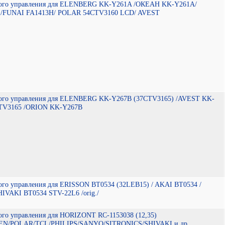
ного управления для ELENBERG KK-Y261A /ОКЕАН KK-Y261A/
/FUNAI FA1413H/ POLAR 54CTV3160 LCD/ AVEST
ного управления для ELENBERG KK-Y267B (37CTV3165) /AVEST KK-
TV3165 /ORION KK-Y267B
ого управления для ERISSON BT0534 (32LEB15) / AKAI BT0534 /
IVAKI BT0534 STV-22L6 /orig./
ого управления для HORIZONT RC-1153038 (12,35)
N/POLAR/TCL/PHILIPS/SANYO/SITRONICS/SHIVAKI и др.