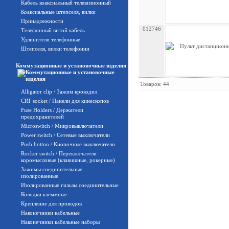
Кабель коаксиальный телевизионный
Коаксиальные штепселя, вилки
Принадлежности
012746
Телефонный витой кабель
Удлинители телефонные
Штепселя, вилки телефонии
Коммутационные и установочные изделия
Товаров: 44
Alligator clip / Зажим крокодил
CRT socket / Панели для кинескопов
Fuse Holders / Держатели
предохранителей
Microswitch / Микровыключатели
Power switch / Сетевые выключатели
Push botton / Кнопочные выключатели
Rocker switch / Переключатели
коромысловые (клавишные, рокерные)
Зажимы соединительные
изолированные
Изолированные гильзы соединительные
Колодки клеммные
Крепление для проводов
Наконечники кабельные
Наконечники кабельные наборы