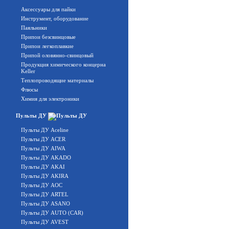
Аксессуары для пайки
Инструмент, оборудование
Паяльники
Припои безсвинцовые
Припои легкоплавкие
Припой оловянно-свинцовый
Продукция химического концерна
Keller
Теплопроводящие материалы
Флюсы
Химия для электроники
Пульты ДУ
Пульты ДУ Aceline
Пульты ДУ ACER
Пульты ДУ AIWA
Пульты ДУ AKADO
Пульты ДУ AKAI
Пульты ДУ AKIRA
Пульты ДУ AOC
Пульты ДУ ARTEL
Пульты ДУ ASANO
Пульты ДУ AUTO (CAR)
Пульты ДУ AVEST