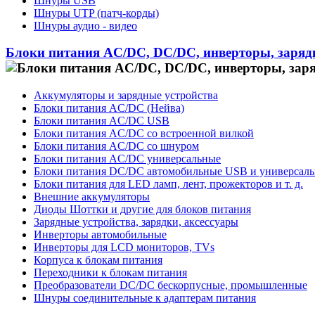
Шнуры USB
Шнуры UTP (патч-корды)
Шнуры аудио - видео
Блоки питания AC/DC, DC/DC, инверторы, заряд
Аккумуляторы и зарядные устройства
Блоки питания AC/DC (Нейва)
Блоки питания AC/DC USB
Блоки питания AC/DC со встроенной вилкой
Блоки питания AC/DC со шнуром
Блоки питания AC/DC универсальные
Блоки питания DC/DC автомобильные USB и универсал
Блоки питания для LED ламп, лент, прожекторов и т. д.
Внешние аккумуляторы
Диоды Шоттки и другие для блоков питания
Зарядные устройства, зарядки, аксессуары
Инверторы автомобильные
Инверторы для LCD мониторов, TVs
Корпуса к блокам питания
Переходники к блокам питания
Преобразователи DC/DC бескорпусные, промышленные
Шнуры соединительные к адаптерам питания