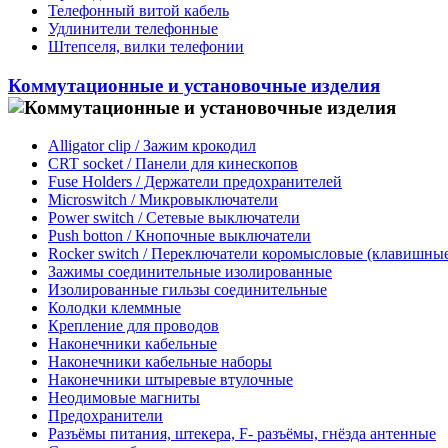
Телефонный витой кабель
Удлинители телефонные
Штепселя, вилки телефонии
Коммутационные и установочные изделия
Alligator clip / Зажим крокодил
CRT socket / Панели для кинескопов
Fuse Holders / Держатели предохранителей
Microswitch / Микровыключатели
Power switch / Сетевые выключатели
Push botton / Кнопочные выключатели
Rocker switch / Переключатели коромысловые (клавишные
Зажимы соединительные изолированные
Изолированные гильзы соединительные
Колодки клеммные
Крепление для проводов
Наконечники кабельные
Наконечники кабельные наборы
Наконечники штыревые втулочные
Неодимовые магниты
Предохранители
Разъёмы питания, штекера, F- разъёмы, гнёзда антенные