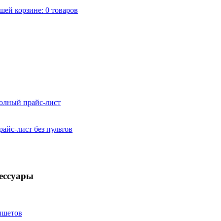
шей корзине:
0
товаров
ншетов