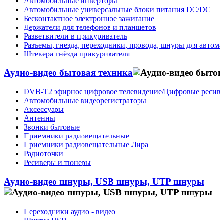
Автомобильные инверторы
Автомобильные универсальные блоки питания DC/DC
Бесконтактное электронное зажигание
Держатели для телефонов и планшетов
Разветвители в прикуриватель
Разъемы, гнезда, переходники, провода, шнуры для авто
Штекера-гнёзда прикуривателя
Аудио-видео бытовая техника
DVB-T2 эфирное цифровое телевидение/Цифровые реси
Автомобильные видеорегистраторы
Аксессуары
Антенны
Звонки бытовые
Приемники радиовещательные
Приемники радиовещательные Лира
Радиоточки
Ресиверы и тюнеры
Аудио-видео шнуры, USB шнуры, UTP шнуры
Переходники аудио - видео