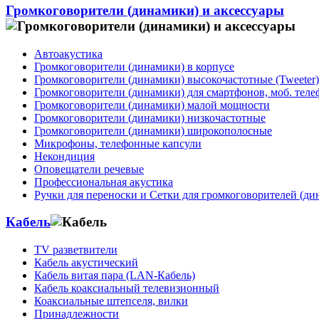
Громкоговорители (динамики) и аксессуары
Автоакустика
Громкоговорители (динамики) в корпусе
Громкоговорители (динамики) высокочастотные (Tweeter)
Громкоговорители (динамики) для смартфонов, моб. тел
Громкоговорители (динамики) малой мощности
Громкоговорители (динамики) низкочастотные
Громкоговорители (динамики) широкополосные
Микрофоны, телефонные капсули
Некондиция
Оповещатели речевые
Профессиональная акустика
Ручки для переноски и Сетки для громкоговорителей (ди
Кабель
TV разветвители
Кабель акустический
Кабель витая пара (LAN-Кабель)
Кабель коаксиальный телевизионный
Коаксиальные штепселя, вилки
Принадлежности