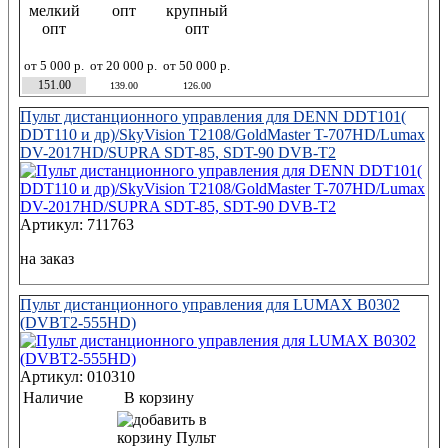
мелкий
опт
крупный
опт
опт
от 5 000 р.
от 20 000 р.
от 50 000 р.
151.00
139.00
126.00
Пульт дистанционного управления для DENN DDT101(
DDT110 и др)/SkyVision T2108/GoldMaster T-707HD/Lumax
DV-2017HD/SUPRA SDT-85, SDT-90 DVB-T2
Артикул: 711763
на заказ
Пульт дистанционного управления для LUMAX B0302
(DVBT2-555HD)
Артикул: 010310
Наличие
В корзину