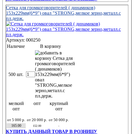
Сетка для громкоговорителей ( динамиков)
153х229мм(6*9") овал "STRONG,мелкое зерно,металл.с
пл.держ.
Артикул: 000250
Наличие
В корзину
500 шт.
мелкий
опт
крупный
опт
опт
от 5 000 р.
от 20 000 р.
от 50 000 р.
165.00
152.00
-
КУПИТЬ ДАННЫЙ ТОВАР В РОЗНИЦУ