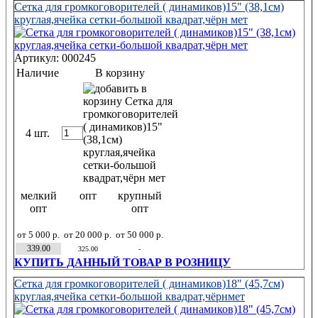
Сетка для громкоговорителей ( динамиков)15" (38,1см)
круглая,ячейка сетки-большой квадрат,чёрн мет
Артикул: 000245
Наличие
В корзину
4 шт.
мелкий
опт
крупный
опт
опт
от 5 000 р.
от 20 000 р.
от 50 000 р.
339.00
325.00
-
КУПИТЬ ДАННЫЙ ТОВАР В РОЗНИЦУ
Сетка для громкоговорителей ( динамиков)18" (45,7см)
круглая,ячейка сетки-большой квадрат,чёрнмет