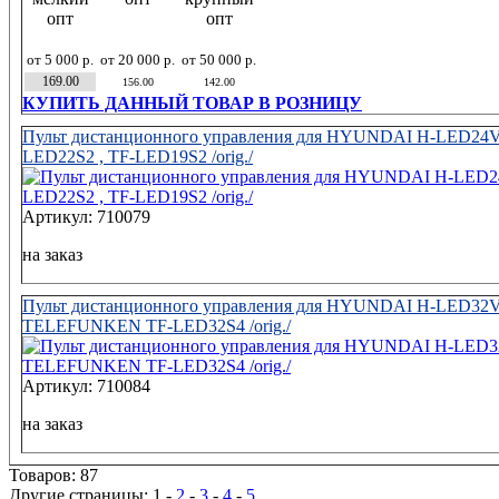
опт
опт
от 5 000 р.
от 20 000 р.
от 50 000 р.
169.00
156.00
142.00
КУПИТЬ ДАННЫЙ ТОВАР В РОЗНИЦУ
Пульт дистанционного управления для HYUNDAI H-LED24
LED22S2 , TF-LED19S2 /orig./
Артикул: 710079
на заказ
Пульт дистанционного управления для HYUNDAI H-LED32V5
TELEFUNKEN TF-LED32S4 /orig./
Артикул: 710084
на заказ
Товаров: 87
Другие страницы:
1
-
2
-
3
-
4
-
5