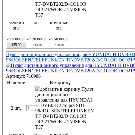
мелкий
опт
крупный
опт
опт
от 5 000 р.
от 20 000 р.
от 50 000 р.
155.00
143.00
130.00
Пульт дистанционного управления для HYUNDAI H-DVB03T2
96/ROLSEN/TELEFUNKEN TF-DVBT202/D-COLOR DC921/
Артикул: 710986
Наличие
В корзину
2 шт.
мелкий
опт
крупный