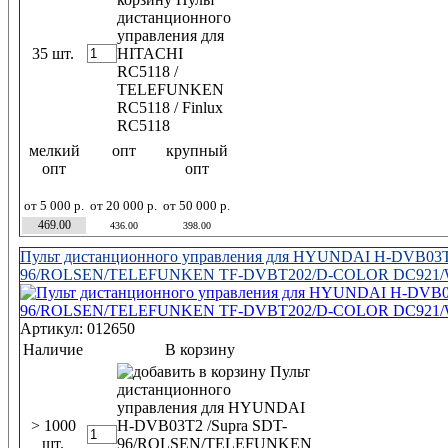
35 шт.
мелкий
опт
крупный
опт
опт
от 5 000 р.
от 20 000 р.
от 50 000 р.
469.00
436.00
398.00
Пульт дистанционного управления для HYUNDAI H-DVB03T2
96/ROLSEN/TELEFUNKEN TF-DVBT202/D-COLOR DC921/
Артикул: 012650
Наличие
В корзину
> 1000
шт.