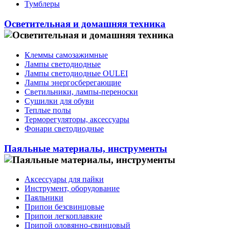
Тумблеры
Осветительная и домашняя техника
Клеммы самозажимные
Лампы светодиодные
Лампы светодиодные OULEI
Лампы энергосберегающие
Светильники, лампы-переноски
Сушилки для обуви
Теплые полы
Терморегуляторы, аксессуары
Фонари светодиодные
Паяльные материалы, инструменты
Аксессуары для пайки
Инструмент, оборудование
Паяльники
Припои безсвинцовые
Припои легкоплавкие
Припой оловянно-свинцовый