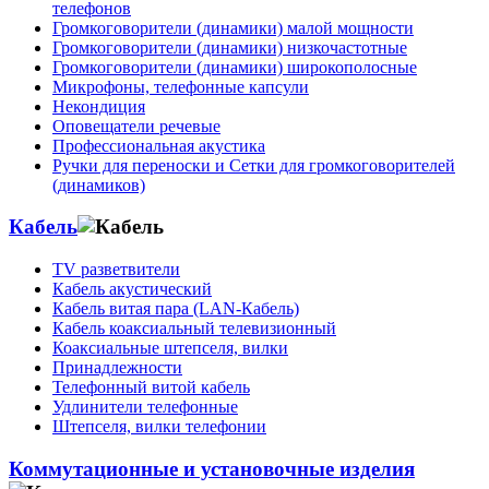
телефонов
Громкоговорители (динамики) малой мощности
Громкоговорители (динамики) низкочастотные
Громкоговорители (динамики) широкополосные
Микрофоны, телефонные капсули
Некондиция
Оповещатели речевые
Профессиональная акустика
Ручки для переноски и Сетки для громкоговорителей
(динамиков)
Кабель
TV разветвители
Кабель акустический
Кабель витая пара (LAN-Кабель)
Кабель коаксиальный телевизионный
Коаксиальные штепселя, вилки
Принадлежности
Телефонный витой кабель
Удлинители телефонные
Штепселя, вилки телефонии
Коммутационные и установочные изделия