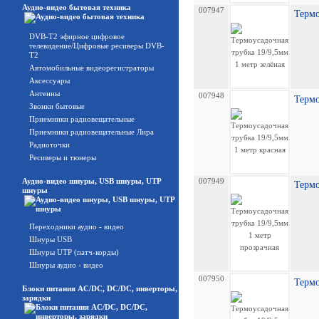
Аудио-видео бытовая техника
007947
Термо
DVB-T2 эфирное цифровое
телевидение/Цифровые ресиверы DVB-
T2
Автомобильные видеорегистраторы
Аксессуары
Антенны
007948
Термо
Звонки бытовые
Приемники радиовещательные
Приемники радиовещательные Лира
Радиоточки
Ресиверы и тюнеры
Аудио-видео шнуры, USB шнуры, UTP
007949
Термо
шнуры
Переходники аудио - видео
Шнуры USB
Шнуры UTP (патч-корды)
Шнуры аудио - видео
007950
Термо
Блоки питания AC/DC, DC/DC, инверторы,
зарядки