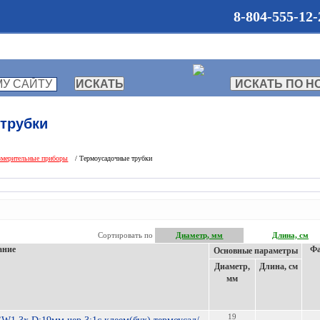
8-804-555-12-
ПАНИИ
КАТАЛОГ
СТАТЬИ
НОВОСТИ
трубки
змерительные приборы
/ Термоусадочные трубки
Сортировать по
Диаметр, мм
Длина, см
ание
Ф
Основные параметры
Диаметр,
Длина, см
мм
19