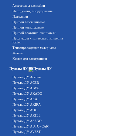
Аксессуары для пайки
Инструмент, оборудование
Паяльники
Припои безсвинцовые
Припои легкоплавкие
Припой оловянно-свинцовый
Продукция химического концерна
Keller
Теплопроводящие материалы
Флюсы
Химия для электроники
Пульты ДУ
Пульты ДУ Aceline
Пульты ДУ ACER
Пульты ДУ AIWA
Пульты ДУ AKADO
Пульты ДУ AKAI
Пульты ДУ AKIRA
Пульты ДУ AOC
Пульты ДУ ARTEL
Пульты ДУ ASANO
Пульты ДУ AUTO (CAR)
Пульты ДУ AVEST