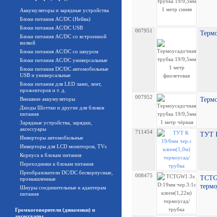
Аккумуляторы и зарядные устройства
Блоки питания AC/DC (Нейва)
Блоки питания AC/DC USB
007951
Термо
Блоки питания AC/DC со встроенной
вилкой
Блоки питания AC/DC со шнуром
Блоки питания AC/DC универсальные
Блоки питания DC/DC автомобильные
USB и универсальные
Блоки питания для LED ламп, лент,
прожекторов и т. д.
007952
Внешние аккумуляторы
Термо
Диоды Шоттки и другие для блоков
питания
Зарядные устройства, зарядки,
аксессуары
711454
ТУТ К
Инверторы автомобильные
Инверторы для LCD мониторов, TVs
Корпуса к блокам питания
Переходники к блокам питания
Преобразователи DC/DC бескорпусные,
008475
TCTGW
промышленные
термо
Шнуры соединительные к адаптерам
питания
Громкоговорители (динамики) и
аксессуары