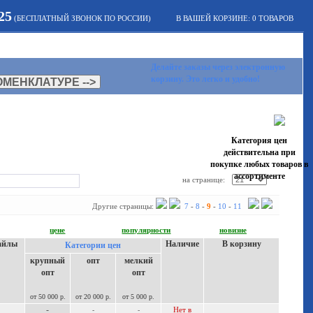
25
(БЕСПЛАТНЫЙ ЗВОНОК ПО РОССИИ)
В ВАШЕЙ КОРЗИНЕ:
0
ТОВАРОВ
КОНТАКТЫ
ОПЛАТА И ДОСТАВКА
ИНТЕРНЕТ-МАГАЗИН
Делайте заказы через электронную
корзину. Это легко и удобно!
Категория цен
действительна при
покупке любых товаров в
ассортименте
на странице:
Другие страницы:
7
-
8
-
9
-
10
-
11
цене
популярности
новизне
айлы
Наличие
В корзину
Категории цен
крупный
опт
мелкий
опт
опт
от 50 000 р.
от 20 000 р.
от 5 000 р.
-
Нет в
-
-