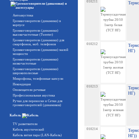
010211
Термо
Автоакустика
Громкоговорители (динамики) в
корпусе
Громкоговорители (динамики)
высокочастотные (Tweeter)
Громкоговорители (динамики) для
010212
смартфонов, моб. телефонов
Термо
Громкоговорители (динамики) малой
НГ)
мощности
Громкоговорители (динамики)
низкочастотные
Громкоговорители (динамики)
широкополосные
Микрофоны, телефонные капсули
Некондиция
010213
Термо
Оповещатели речевые
НГ)
Профессиональная акустика
Ручки для переноски и Сетки для
громкоговорителей (динамиков)
Кабель
TV разветвители
010214
Кабель акустический
Термо
Кабель витая пара (LAN-Кабель)
НГ))