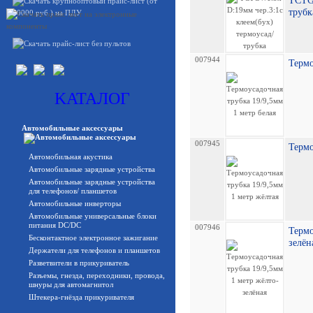
TCTGW
трубк
007944
Термо
KATAЛОГ
Автомобильные аксессуары
007945
Термо
Автомобильная акустика
Автомобильные зарядные устройства
Автомобильные зарядные устройства
для телефонов/ планшетов
Автомобильные инверторы
Автомобильные универсальные блоки
питания DC/DC
007946
Термо
Бесконтактное электронное зажигание
зелён
Держатели для телефонов и планшетов
Разветвители в прикуриватель
Разъемы, гнезда, переходники, провода,
шнуры для автомагнитол
Штекера-гнёзда прикуривателя