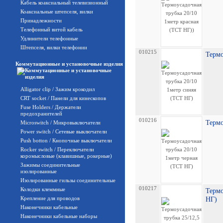
Кабель коаксиальный телевизионный
Коаксиальные штепселя, вилки
Принадлежности
Телефонный витой кабель
Удлинители телефонные
Штепселя, вилки телефонии
010215
Термо
Коммутационные и установочные изделия
Alligator clip / Зажим крокодил
CRT socket / Панели для кинескопов
Fuse Holders / Держатели
предохранителей
010216
Термо
Microswitch / Микровыключатели
Power switch / Сетевые выключатели
Push botton / Кнопочные выключатели
Rocker switch / Переключатели
коромысловые (клавишные, рокерные)
Зажимы соединительные
изолированные
Изолированные гильзы соединительные
010217
Колодки клеммные
Термо
Крепление для проводов
НГ)
Наконечники кабельные
Наконечники кабельные наборы