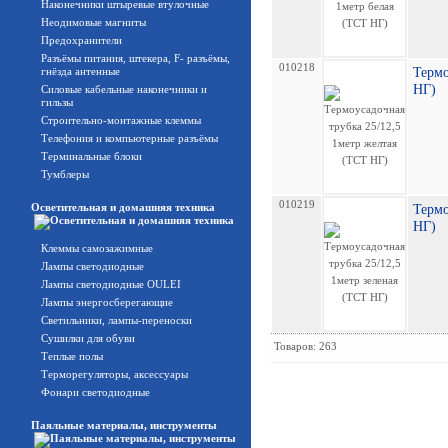
Наконечники штыревые втулочные
Неодимовые магниты
Предохранители
Разъёмы питания, штекера, F- разъёмы,
010218
гнёзда антенные
Термо
НГ)
Силовые кабельные наконечники и
гильзы
Строительно-монтажные клеммы
Телефония и компьютерные разъёмы
Терминальные блоки
Тумблеры
010219
Осветительная и домашняя техника
Термо
НГ)
Клеммы самозажимные
Лампы светодиодные
Лампы светодиодные OULEI
Лампы энергосберегающие
Светильники, лампы-переноски
Сушилки для обуви
Товаров: 263
Теплые полы
Терморегуляторы, аксессуары
Фонари светодиодные
Паяльные материалы, инструменты