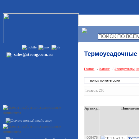
ГЛАВНАЯ
О КОМ
Термоусадочные 
sales@strong.com.ru
Главная
/
Каталог
/
Электротовары, и
Товаров: 263
Артикул
Наименов
008476