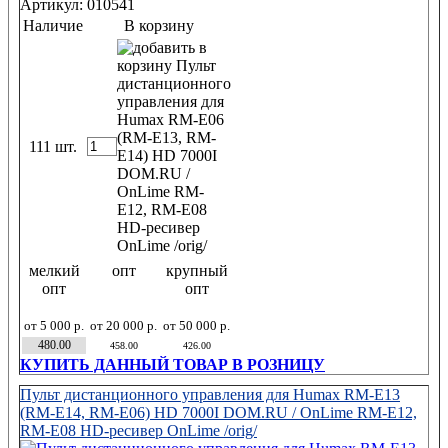
Артикул: 010541
Наличие
В корзину
111 шт.
мелкий
опт
крупный
опт
опт
от 5 000 р.
от 20 000 р.
от 50 000 р.
480.00
458.00
426.00
КУПИТЬ ДАННЫЙ ТОВАР В РОЗНИЦУ
Пульт дистанционного управления для Humax RM-E13
(RM-E14, RM-E06) HD 7000I DOM.RU / OnLime RM-E12,
RM-E08 HD-ресивер OnLime /orig/