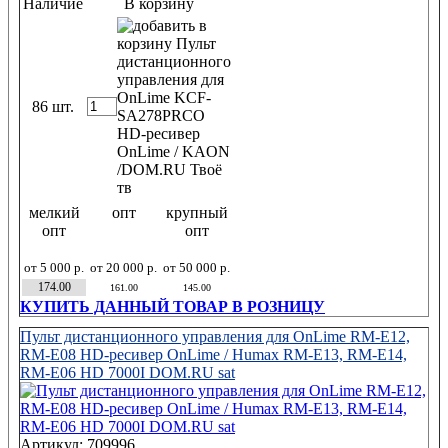
Наличие
В корзину
86 шт.
мелкий
опт
крупный
опт
опт
от 5 000 р.
от 20 000 р.
от 50 000 р.
174.00
161.00
145.00
КУПИТЬ ДАННЫЙ ТОВАР В РОЗНИЦУ
Пульт дистанционного управления для OnLime RM-E12,
RM-E08 HD-ресивер OnLime / Humax RM-E13, RM-E14,
RM-E06 HD 7000I DOM.RU sat
Артикул: 709996