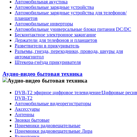
Автомобильная акустика
Автомобильные зарядные устройства
Автомобильные зарядные устройства для телефонов/
планшетов
Автомобильные инверторы
Автомобильные универсальные блоки питания DC/DC
Бесконтактное электронное зажигание
Держатели для телефонов и планшетов
Разветвители в прикуриватель
Разъемы, гнезда, переходники, провода, шнуры для
автомагнитол
Штекера-гнёзда прикуривателя
Аудио-видео бытовая техника
DVB-T2 эфирное цифровое телевидение/Цифровые реси
DVB-T2
Автомобильные видеорегистраторы
Аксессуары
Антенны
Звонки бытовые
Приемники радиовещательные
Приемники радиовещательные Лира
Радиоточки