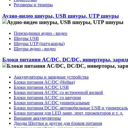
Ресиверы и тюнеры
Аудио-видео шнуры, USB шнуры, UTP шнуры
Переходники аудио - видео
Шнуры USB
Шнуры UTP (патч-корды)
Шнуры аудио - видео
Блоки питания AC/DC, DC/DC, инверторы, заряд
Аккумуляторы и зарядные устройства
Блоки питания AC/DC (Нейва)
Блоки питания AC/DC USB
Блоки питания AC/DC со встроенной вилкой
Блоки питания AC/DC со шнуром
Блоки питания AC/DC универсальные
Блоки питания DC/DC автомобильные USB и универсал
Блоки питания для LED ламп, лент, прожекторов и т. д.
Внешние аккумуляторы
Диоды Шоттки и другие для блоков питания