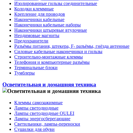
Изолированные гильзы соединительные
Колодки клеммные
Крепление для проводов
Наконечники кабельные
Наконечники кабельные наборы
Наконечники штыревые втулочные
Неодимовые магниты
Предохранители
Разъёмы питания, штекера, F- разъёмы, гнёзда антенные
Силовые кабельные наконечники и гильзы
Строительно-монтажные клеммы
Телефония и компьютерные разъёмы
Терминальные блоки
Тумблеры
Осветительная и домашняя техника
Клеммы самозажимные
Лампы светодиодные
Лампы светодиодные OULEI
Лампы энергосберегающие
Светильники, лампы-переноски
Сушилки для обуви