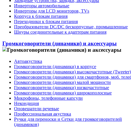
Зарядные устройства, зарядки, аксессуары
Инверторы автомобильные
Инверторы для LCD мониторов, TVs
Корпуса к блокам питания
Переходники к блокам питания
Преобразователи DC/DC бескорпусные, промышленные
Шнуры соединительные к адаптерам питания
Громкоговорители (динамики) и аксессуары
Автоакустика
Громкоговорители (динамики) в корпусе
Громкоговорители (динамики) высокочастотные (Tweeter)
Громкоговорители (динамики) для смартфонов, моб. тел
Громкоговорители (динамики) малой мощности
Громкоговорители (динамики) низкочастотные
Громкоговорители (динамики) широкополосные
Микрофоны, телефонные капсули
Некондиция
Оповещатели речевые
Профессиональная акустика
Ручки для переноски и Сетки для громкоговорителей
(динамиков)