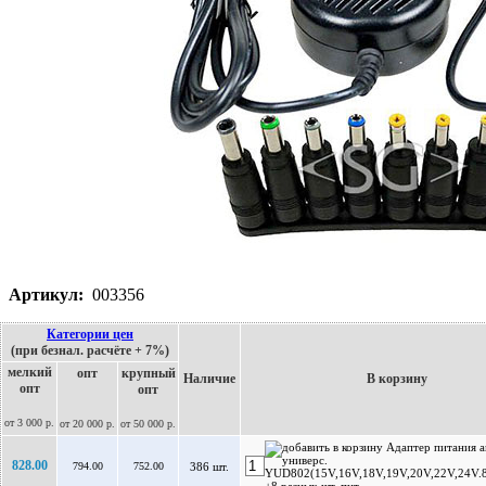
Артикул:
003356
Категории цен
(при безнал. расчёте + 7%)
мелкий
опт
крупный
Наличие
В корзину
опт
опт
от 3 000 р.
от 20 000 р.
от 50 000 р.
828.00
794.00
752.00
386 шт.