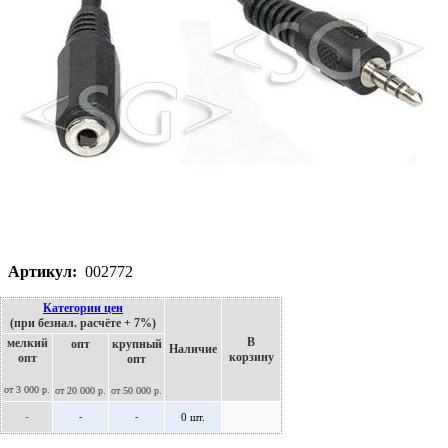
Артикул:
002772
Категории цен
(при безнал. расчёте + 7%)
В
мелкий
опт
крупный
Наличие
корзину
опт
опт
от 3 000 р.
от 20 000 р.
от 50 000 р.
-
-
-
0 шт.