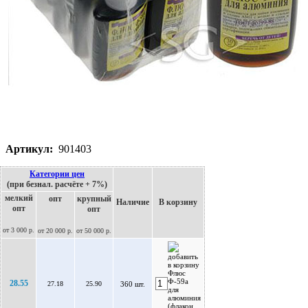
Артикул:
901403
Категории цен
(при безнал. расчёте + 7%)
мелкий
опт
крупный
Наличие
В корзину
опт
опт
от 3 000 р.
от 20 000 р.
от 50 000 р.
28.55
27.18
25.90
360 шт.