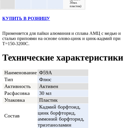
КУПИТЬ В РОЗНИЦУ
Применяется для пайки алюминия и сплава АМЦ с медью и
сталью припоями на основе олово-цинк и цинк-кадмий при
Т=150-3200С.
Технические характеристики
Наименование
Ф59А
Тип
Флюс
Активность
Активен
Расфасовка
30 мл
Упаковка
Пластик
Кадмий борфтоид,
цинк борфторид,
Состав
аммоний борфторид,
триэтаноламин