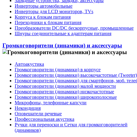
Зарядные устройства, зарядки, аксессуары
Инверторы автомобильные
Инверторы для LCD мониторов, TVs
Корпуса к блокам питания
Переходники к блокам питания
Преобразователи DC/DC бескорпусные, промышленные
Шнуры соединительные к адаптерам питания
Громкоговорители (динамики) и аксессуары
Автоакустика
Громкоговорители (динамики) в корпусе
Громкоговорители (динамики) высокочастотные (Tweeter)
Громкоговорители (динамики) для смартфонов, моб. тел
Громкоговорители (динамики) малой мощности
Громкоговорители (динамики) низкочастотные
Громкоговорители (динамики) широкополосные
Микрофоны, телефонные капсули
Некондиция
Оповещатели речевые
Профессиональная акустика
Ручки для переноски и Сетки для громкоговорителей
(динамиков)