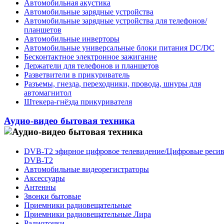
Автомобильная акустика
Автомобильные зарядные устройства
Автомобильные зарядные устройства для телефонов/
планшетов
Автомобильные инверторы
Автомобильные универсальные блоки питания DC/DC
Бесконтактное электронное зажигание
Держатели для телефонов и планшетов
Разветвители в прикуриватель
Разъемы, гнезда, переходники, провода, шнуры для
автомагнитол
Штекера-гнёзда прикуривателя
Аудио-видео бытовая техника
DVB-T2 эфирное цифровое телевидение/Цифровые реси
DVB-T2
Автомобильные видеорегистраторы
Аксессуары
Антенны
Звонки бытовые
Приемники радиовещательные
Приемники радиовещательные Лира
Радиоточки