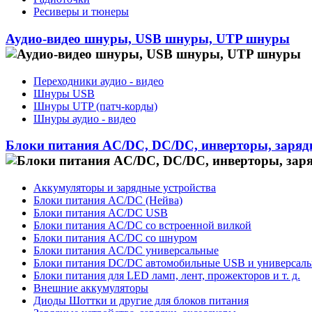
Ресиверы и тюнеры
Аудио-видео шнуры, USB шнуры, UTP шнуры
Переходники аудио - видео
Шнуры USB
Шнуры UTP (патч-корды)
Шнуры аудио - видео
Блоки питания AC/DC, DC/DC, инверторы, заряд
Аккумуляторы и зарядные устройства
Блоки питания AC/DC (Нейва)
Блоки питания AC/DC USB
Блоки питания AC/DC со встроенной вилкой
Блоки питания AC/DC со шнуром
Блоки питания AC/DC универсальные
Блоки питания DC/DC автомобильные USB и универсал
Блоки питания для LED ламп, лент, прожекторов и т. д.
Внешние аккумуляторы
Диоды Шоттки и другие для блоков питания