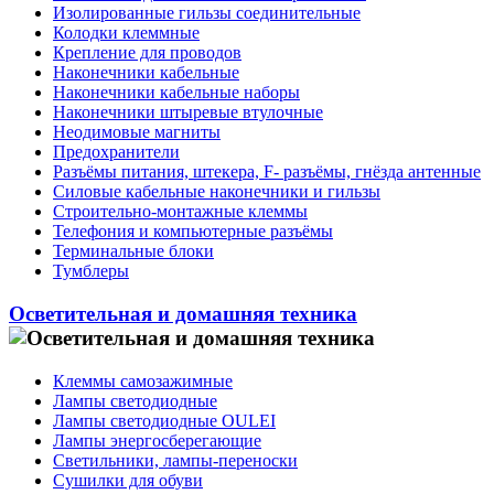
Изолированные гильзы соединительные
Колодки клеммные
Крепление для проводов
Наконечники кабельные
Наконечники кабельные наборы
Наконечники штыревые втулочные
Неодимовые магниты
Предохранители
Разъёмы питания, штекера, F- разъёмы, гнёзда антенные
Силовые кабельные наконечники и гильзы
Строительно-монтажные клеммы
Телефония и компьютерные разъёмы
Терминальные блоки
Тумблеры
Осветительная и домашняя техника
Клеммы самозажимные
Лампы светодиодные
Лампы светодиодные OULEI
Лампы энергосберегающие
Светильники, лампы-переноски
Сушилки для обуви