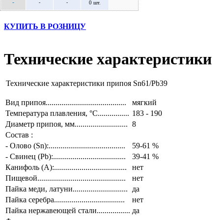
-
-
-
0 шт.
КУПИТЬ В РОЗНИЦУ
Технические характеристики
Технические характеристики припоя Sn61/Pb39
Вид припоя.........................................
мягкий
Температура плавления, °С................
183 - 190
Диаметр припоя, мм...........................
8
Состав :
- Олово (Sn):.......................................
59-61 %
- Свинец (Pb):.....................................
39-41 %
Канифоль (A):.....................................
нет
Пищевой.............................................
нет
Пайка меди, латуни............................
да
Пайка серебра....................................
нет
Пайка нержавеющей стали.................
да